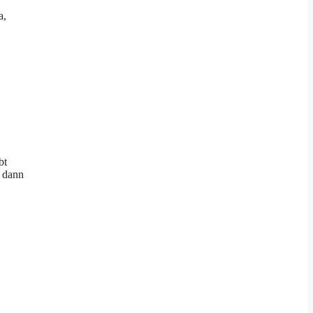
a,
bt
, dann