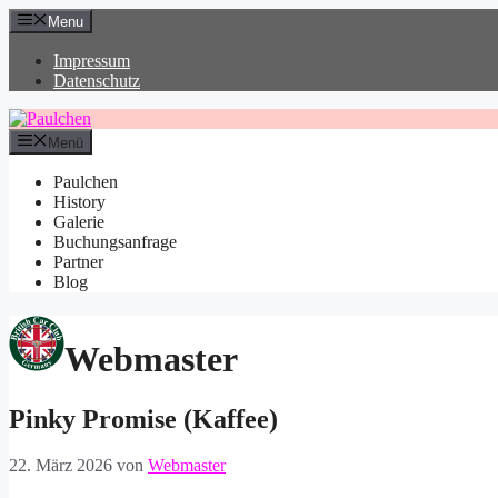
Zum
Menu
Inhalt
springen
Impressum
Datenschutz
Menü
Paulchen
History
Galerie
Buchungsanfrage
Partner
Blog
Webmaster
Pinky Promise (Kaffee)
22. März 2026
von
Webmaster